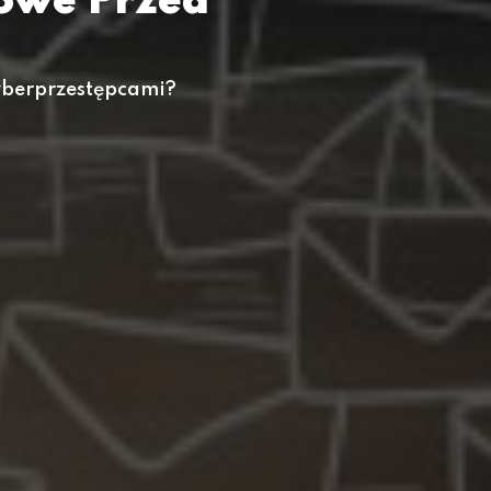
owe Przed
?
yberprzestępcami?