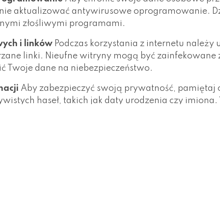
arnie aktualizować antywirusowe oprogramowanie. Dz
innymi złośliwymi programami.
ych i linków
Podczas korzystania z internetu należy
jrzane linki. Nieufne witryny mogą być zainfekowane
ć Twoje dane na niebezpieczeństwo.
nacji
Aby zabezpieczyć swoją prywatność, pamiętaj 
ywistych haseł, takich jak daty urodzenia czy imiona
nić dostęp do Twoich danych.
a internetowego (VPN)
Korzystanie z bezpiecznego p
e Network) może znacznie zwiększyć ochronę Twoich 
rprzestępcom dostęp do Twoich informacji.
ware
Bądź ostrożny wobec wiadomości e-mail, które 
formacji. To może być próba phishingu, czyli wyłudz
ch źródeł, ponieważ mogą zawierać złośliwe oprogr