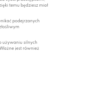
ięki temu będziesz miał
 unikać podejrzanych
 złośliwym
o używaniu silnych
. Ważne jest również
ołączenia internetowego
danych. VPN zapewnia
wydają się podejrzane
enia danych. Również
amowanie typu malware.