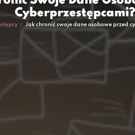
ronić Swoje Dane Osob
Cyberprzestępcami
estępcy
Jak chronić swoje dane osobowe przed c