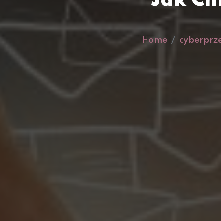
Jak Ch
Home
cyberprz