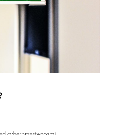
?
ed cyberprzestępcami,