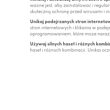
ważne jest, aby zainstalować i regul
skuteczną ochronę przed wirusami i 
Unikaj podejrzanych stron internetow
stron internetowych i klikania w pode
oprogramowaniem, które może narazi
Używaj silnych haseł i różnych kombi
haseł i różnych kombinacji. Unikaj ocz
regularne zmienianie haseł, aby utrud
Korzystaj z bezpiecznego połączeni
za pomocą sieci VPN (Virtual Privat
szyfrowanie danych, co utrudnia cybe
Uważaj na phishing i ataki typu mal
lub proszą Cię o podanie poufnych in
unikaj pobierania plików z nieznany