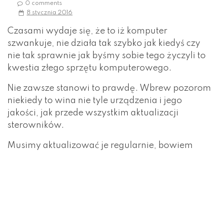
0 comments
8 stycznia 2016
Czasami wydaje się, że to iż komputer
szwankuje, nie działa tak szybko jak kiedyś czy
nie tak sprawnie jak byśmy sobie tego życzyli to
kwestia złego sprzętu komputerowego.
Nie zawsze stanowi to prawdę. Wbrew pozorom
niekiedy to wina nie tyle urządzenia i jego
jakości, jak przede wszystkim aktualizacji
sterowników.
Musimy aktualizować je regularnie, bowiem
wtedy możemy korzystać z nowych funkcji, liczyć
na lepszą wydajność, sprawniej korzystać z
urządzenia.
Efekty aktualizacji, która nie wymaga od nas
żadnej wiedzy ani fatygi są niesamowicie