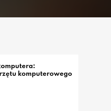
 komputera:
przętu komputerowego